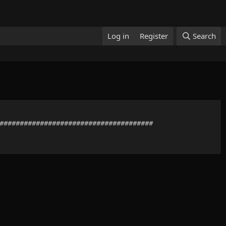
Log in
Register
Search
##########################################