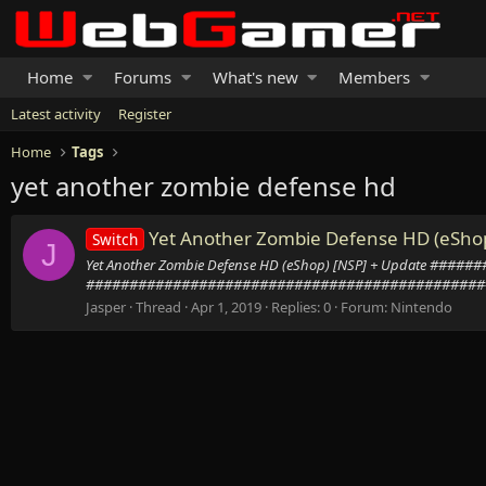
Home
Forums
What's new
Members
Latest activity
Register
Home
Tags
yet another zombie defense hd
Yet Another Zombie Defense HD (eShop
Switch
J
Yet Another Zombie Defense HD (eShop) [NSP] + Upda
###############################################
Jasper
Thread
Apr 1, 2019
Replies: 0
Forum:
Nintendo