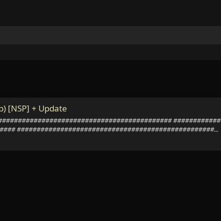
) [NSP] + Update
te ################################################## ########
### ##################################################...