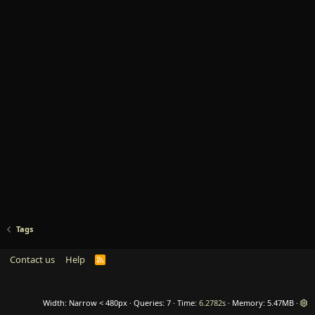
Tags
Contact us
Help
R
S
S
Width
Queries
7
Time
6.2782s
Memory
5.47MB