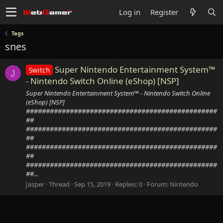
Log in
Register
Tags
snes
Super Nintendo Entertainment System™
Switch
J
- Nintendo Switch Online (eShop) [NSP]
Super Nintendo Entertainment System™ - Nintendo Switch Online
(eShop) [NSP]
################################################
##
################################################
##
################################################
##
################################################
##...
Jasper
Thread
Sep 15, 2019
Replies: 0
Forum:
Nintendo