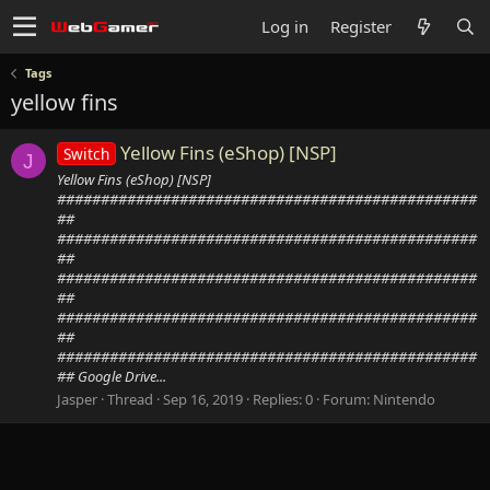
Log in
Register
Tags
yellow fins
Yellow Fins (eShop) [NSP]
Switch
J
Yellow Fins (eShop) [NSP]
################################################
##
################################################
##
################################################
##
################################################
##
################################################
## Google Drive...
Jasper
Thread
Sep 16, 2019
Replies: 0
Forum:
Nintendo