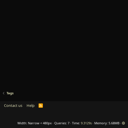
Tags
Contact us
Help
R
S
S
Width
Queries
7
Time
9.3129s
Memory
5.68MB