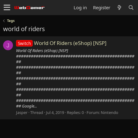
Log in
Register
Tags
world of riders
World Of Riders (eShop) [NSP]
Switch
J
World Of Riders (eShop) [NSP]
################################################
##
################################################
##
################################################
##
################################################
##
################################################
## Google...
Jasper
Thread
Jul 4, 2019
Replies: 0
Forum:
Nintendo