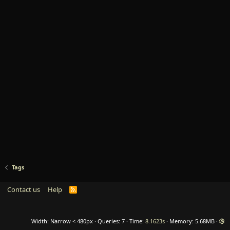
Tags
Contact us
Help
R
S
S
Width
Queries
7
Time
8.1623s
Memory
5.68MB