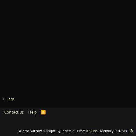
Tags
Contact us
Help
R
S
S
Width
Queries
7
Time
0.3419s
Memory
5.47MB