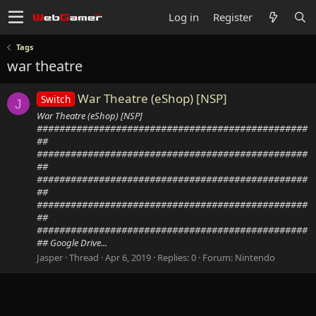
Log in
Register
Tags
war theatre
War Theatre (eShop) [NSP]
Switch
J
War Theatre (eShop) [NSP]
################################################
##
################################################
##
################################################
##
################################################
##
################################################
## Google Drive...
Jasper
Thread
Apr 6, 2019
Replies: 0
Forum:
Nintendo