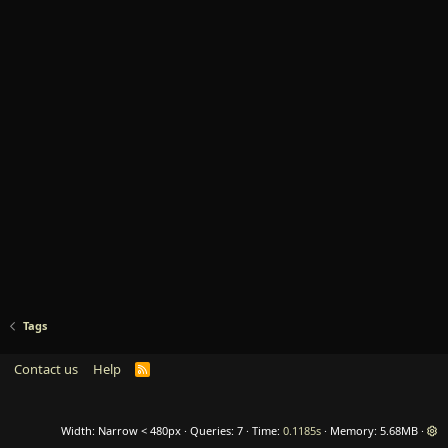
Tags
Contact us
Help
R
S
S
Width
Queries
7
Time
0.1185s
Memory
5.68MB