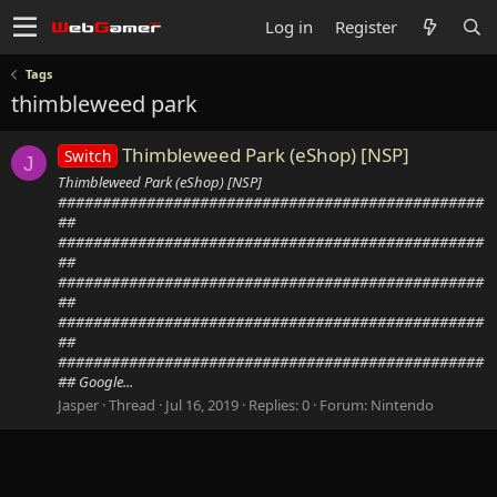
Log in
Register
Tags
thimbleweed park
Thimbleweed Park (eShop) [NSP]
Switch
J
Thimbleweed Park (eShop) [NSP]
################################################
##
################################################
##
################################################
##
################################################
##
################################################
## Google...
Jasper
Thread
Jul 16, 2019
Replies: 0
Forum:
Nintendo