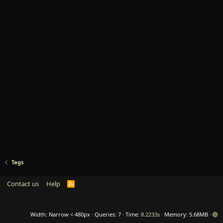
Tags
Contact us
Help
R
S
S
Width
Queries
7
Time
8.2233s
Memory
5.68MB