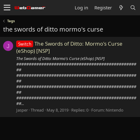
Log in
Register
Tags
the swords of ditto mormo's curse
The Swords of Ditto: Mormo's Curse
Switch
J
(eShop) [NSP]
The Swords of Ditto: Mormo's Curse (eShop) [NSP]
################################################
##
################################################
##
################################################
##
################################################
##...
Jasper
Thread
May 8, 2019
Replies: 0
Forum:
Nintendo