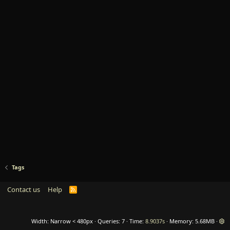
Tags
Contact us
Help
R
S
S
Width
Queries
7
Time
8.9037s
Memory
5.68MB