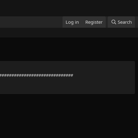
Log in
Register
Search
#################################