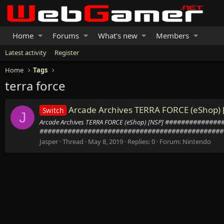
Home
Forums
What's new
Members
Latest activity
Register
Home
Tags
terra force
Arcade Archives TERRA FORCE (eShop) 
Switch
J
Arcade Archives TERRA FORCE (eShop) [NSP] ########
###############################################
Jasper
Thread
May 8, 2019
Replies: 0
Forum:
Nintendo