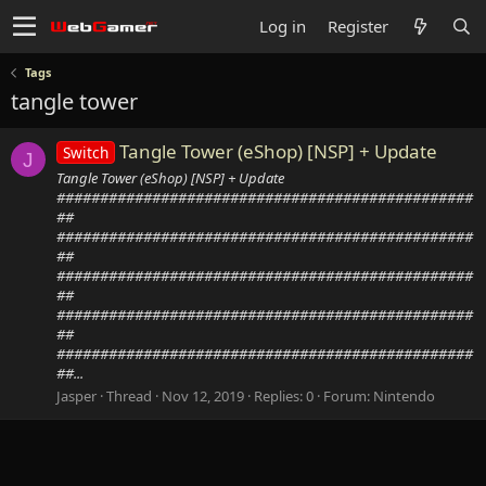
Log in
Register
Tags
tangle tower
Tangle Tower (eShop) [NSP] + Update
Switch
J
Tangle Tower (eShop) [NSP] + Update
################################################
##
################################################
##
################################################
##
################################################
##
################################################
##...
Jasper
Thread
Nov 12, 2019
Replies: 0
Forum:
Nintendo