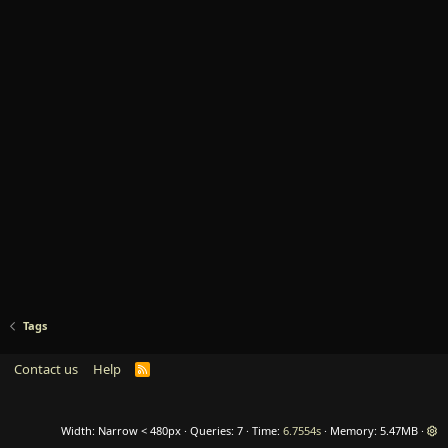
Tags
Contact us
Help
R
S
S
Width
Queries
7
Time
6.7554s
Memory
5.47MB