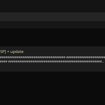
NSP] + update
############################################ #################
### ##################################################...