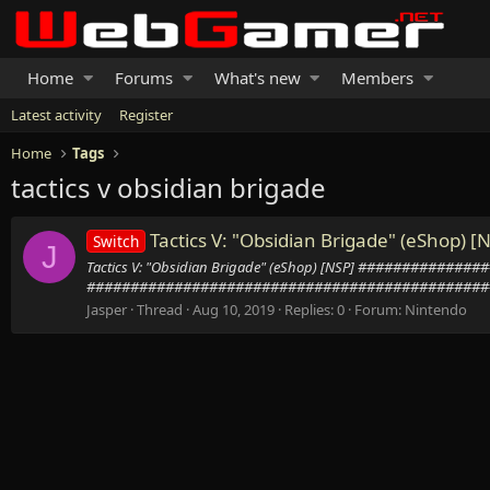
Home
Forums
What's new
Members
Latest activity
Register
Home
Tags
tactics v obsidian brigade
Tactics V: "Obsidian Brigade" (eShop) [
Switch
J
Tactics V: "Obsidian Brigade" (eShop) [NSP] ######
###############################################
Jasper
Thread
Aug 10, 2019
Replies: 0
Forum:
Nintendo