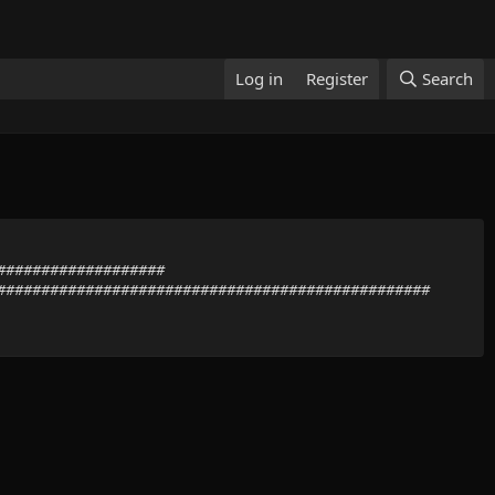
Log in
Register
Search
####################
##################################################