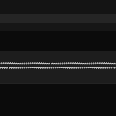
############################# ##############################
#### ################################################## 