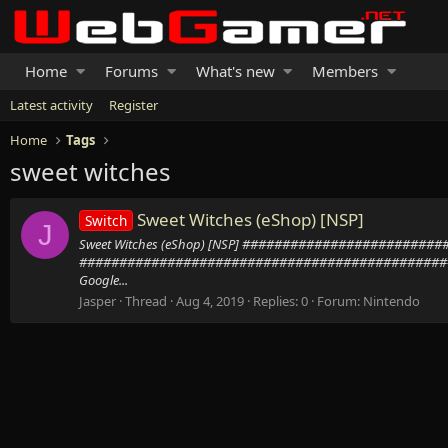
Home
Forums
What's new
Members
Latest activity
Register
Home
Tags
sweet witches
Sweet Witches (eShop) [NSP]
Switch
J
Sweet Witches (eShop) [NSP] #####################
##############################################
Google...
Jasper
Thread
Aug 4, 2019
Replies: 0
Forum:
Nintendo