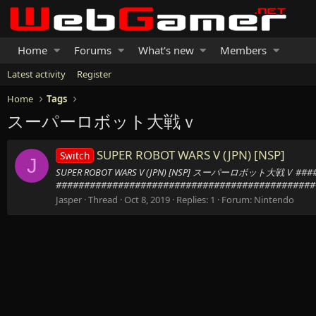
Home
Forums
What's new
Members
Latest activity
Register
Home
Tags
スーパーロボット大戦ｖ
SUPER ROBOT WARS V (JPN) [NSP]
Switch
J
SUPER ROBOT WARS V (JPN) [NSP] スーパーロボット大戦Ｖ ###
###############################################
Jasper
Thread
Oct 8, 2019
Replies: 1
Forum:
Nintendo