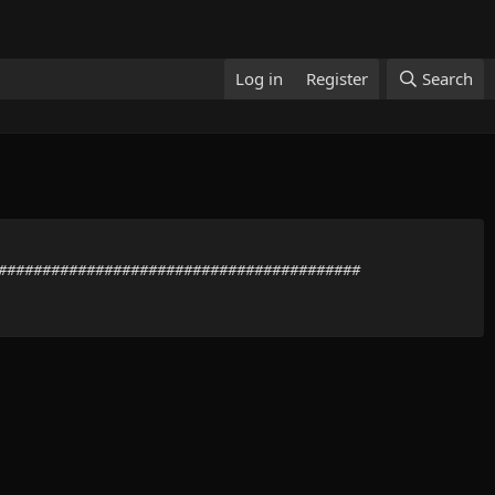
Log in
Register
Search
##########################################