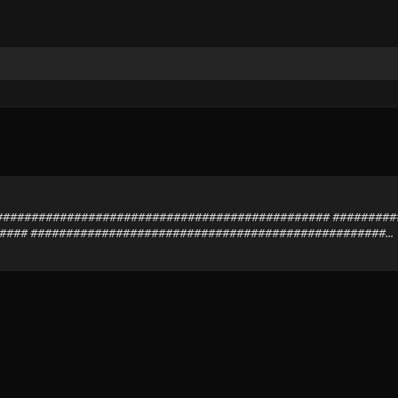
############################################### ########
### ##################################################...