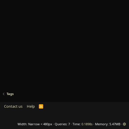
Tags
Contact us
Help
R
S
S
Width
Queries
7
Time
0.1898s
Memory
5.47MB