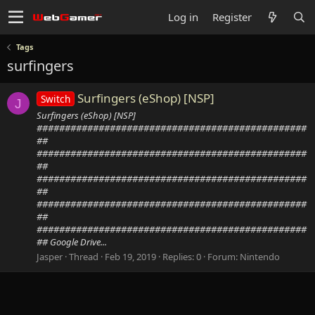
Log in
Register
Tags
surfingers
Surfingers (eShop) [NSP]
Switch
J
Surfingers (eShop) [NSP]
################################################
##
################################################
##
################################################
##
################################################
##
################################################
## Google Drive...
Jasper
Thread
Feb 19, 2019
Replies: 0
Forum:
Nintendo