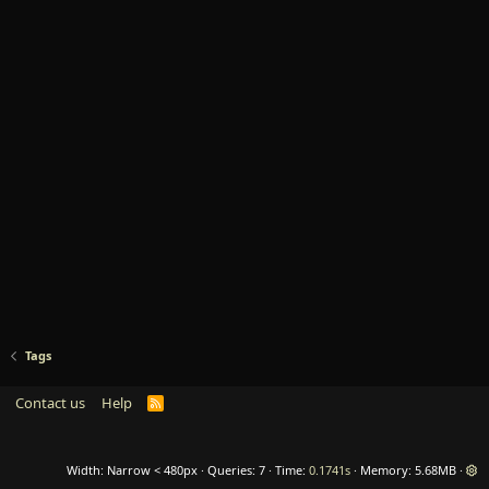
Tags
Contact us
Help
R
S
S
Width
Queries
7
Time
0.1741s
Memory
5.68MB