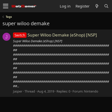
Log in
Register
Tags
super wiloo demake
Super Wiloo Demake (eShop) [NSP]
Switch
J
Super Wiloo Demake (eShop) [NSP]
################################################
##
################################################
##
################################################
##
################################################
##
################################################
##...
Jasper
Thread
Aug 4, 2019
Replies: 0
Forum:
Nintendo