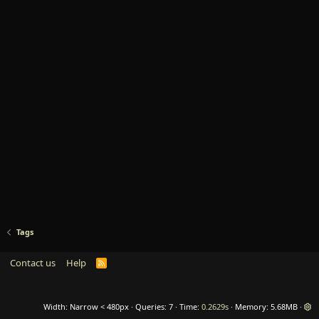
Tags
Contact us
Help
R
S
S
Width
Queries
7
Time
0.2629s
Memory
5.68MB