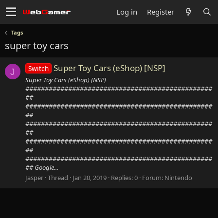
Log in
Register
Tags
super toy cars
Super Toy Cars (eShop) [NSP]
Switch
J
Super Toy Cars (eShop) [NSP]
################################################
##
################################################
##
################################################
##
################################################
##
################################################
## Google...
Jasper
Thread
Jan 20, 2019
Replies: 0
Forum:
Nintendo