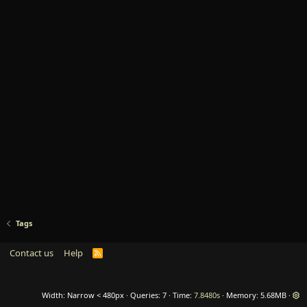
Tags
Contact us
Help
R
S
S
Width
Queries
7
Time
7.8480s
Memory
5.68MB