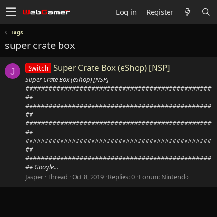
Log in
Register
Tags
super crate box
Super Crate Box (eShop) [NSP]
Switch
J
Super Crate Box (eShop) [NSP]
################################################
##
################################################
##
################################################
##
################################################
##
################################################
## Google...
Jasper
Thread
Oct 8, 2019
Replies: 0
Forum:
Nintendo