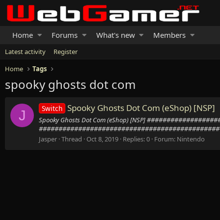
Home
Forums
What's new
Members
Latest activity
Register
Home
Tags
spooky ghosts dot com
Spooky Ghosts Dot Com (eShop) [NSP]
Switch
J
Spooky Ghosts Dot Com (eShop) [NSP] #############
###############################################
Jasper
Thread
Oct 8, 2019
Replies: 0
Forum:
Nintendo