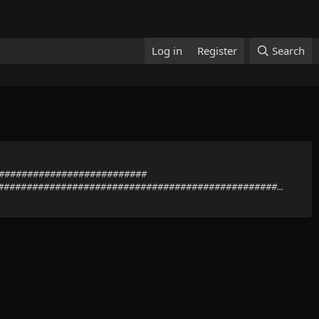
Log in
Register
Search
############################
################################################...