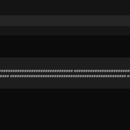
##################################### ######################
### ################################################## ##