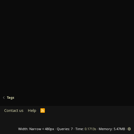
Tags
Contact us
Help
R
S
S
Width
Queries
7
Time
0.1713s
Memory
5.47MB