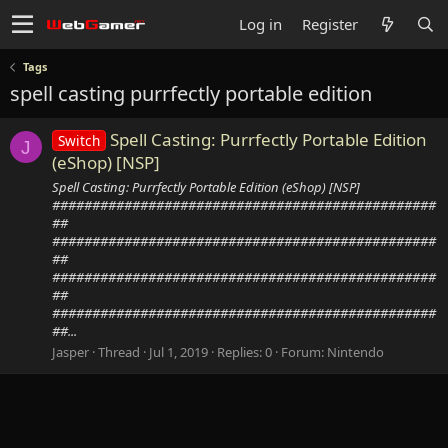
Log in
Register
Tags
spell casting purrfectly portable edition
Spell Casting: Purrfectly Portable Edition
Switch
J
(eShop) [NSP]
Spell Casting: Purrfectly Portable Edition (eShop) [NSP]
################################################
##
################################################
##
################################################
##
################################################
##...
Jasper
Thread
Jul 1, 2019
Replies: 0
Forum:
Nintendo