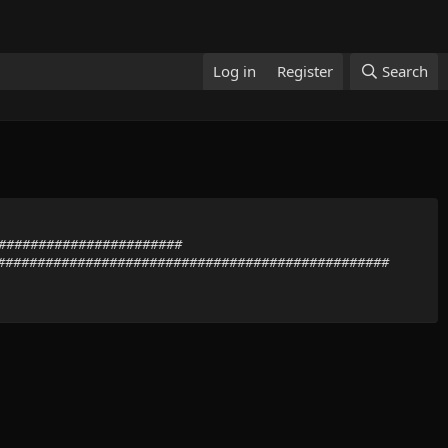
Log in
Register
Search
#########################
##################################################