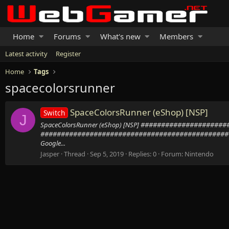
Home
Forums
What's new
Members
Latest activity
Register
Home
Tags
spacecolorsrunner
SpaceColorsRunner (eShop) [NSP]
Switch
J
SpaceColorsRunner (eShop) [NSP] #################
##############################################
Google...
Jasper
Thread
Sep 5, 2019
Replies: 0
Forum:
Nintendo