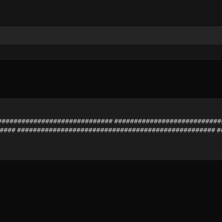
################################# #########################
#### ################################################## 