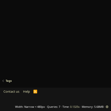
Tags
Contact us
Help
R
S
S
Width
Queries
7
Time
0.1325s
Memory
5.68MB