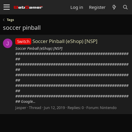
Log in
Register
Tags
soccer pinball
Soccer Pinball (eShop) [NSP]
Switch
J
Soccer Pinball (eShop) [NSP]
################################################
##
################################################
##
################################################
##
################################################
##
################################################
## Google...
Jasper
Thread
Jun 12, 2019
Replies: 0
Forum:
Nintendo