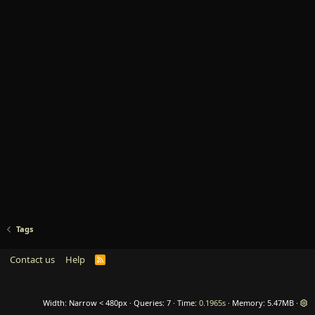
Tags
Contact us
Help
R
S
S
Width
Queries
7
Time
0.1965s
Memory
5.47MB