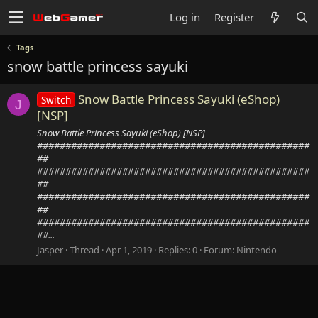
Log in
Register
Tags
snow battle princess sayuki
Snow Battle Princess Sayuki (eShop)
Switch
J
[NSP]
Snow Battle Princess Sayuki (eShop) [NSP]
################################################
##
################################################
##
################################################
##
################################################
##...
Jasper
Thread
Apr 1, 2019
Replies: 0
Forum:
Nintendo