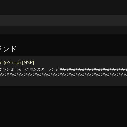
ーランド
 (eShop) [NSP]
P] SEGA AGES ワンダーボーイ モンスターランド ############################
### ################################################## ##