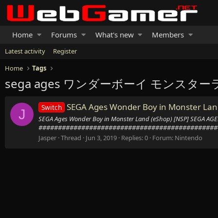
Home
Forums
What's new
Members
Latest activity
Register
Home
Tags
sega ages ワンダーボーイ モンスタ
SEGA Ages Wonder Boy in Monster Land
Switch
J
SEGA Ages Wonder Boy in Monster Land (eShop) [NS
###############################################
Jasper
Thread
Jun 3, 2019
Replies: 0
Forum:
Nintendo