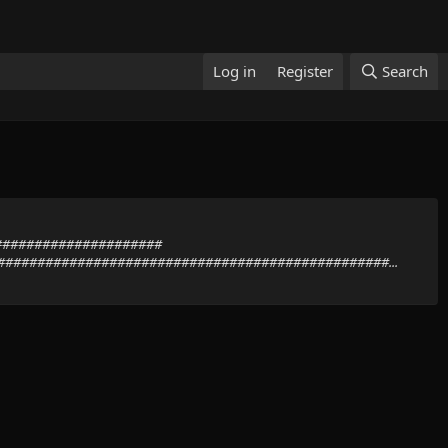
Log in
Register
Search
######################
################################################...