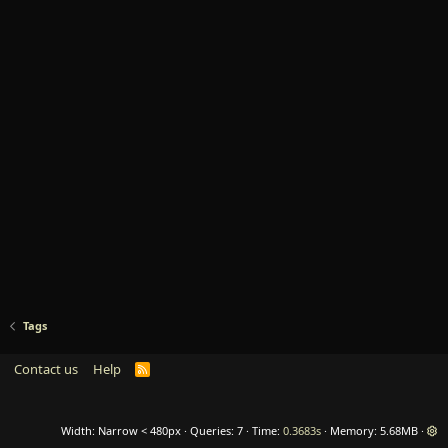
Tags
Contact us
Help
R
S
S
Width
Queries
7
Time
0.3683s
Memory
5.68MB