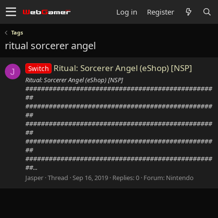
Log in
Register
Tags
ritual sorcerer angel
Ritual: Sorcerer Angel (eShop) [NSP]
Switch
J
Ritual: Sorcerer Angel (eShop) [NSP]
################################################
##
################################################
##
################################################
##
################################################
##
################################################
##...
Jasper
Thread
Sep 16, 2019
Replies: 0
Forum:
Nintendo