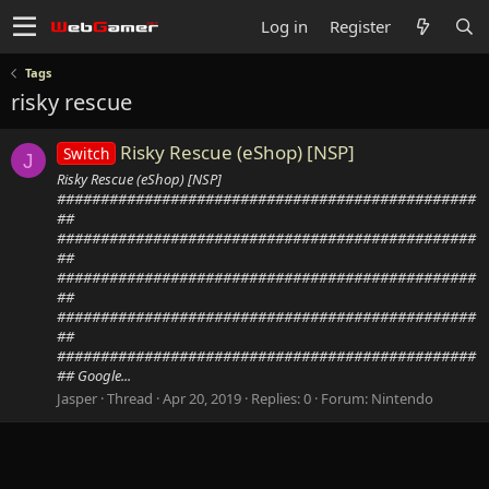
Log in
Register
Tags
risky rescue
Risky Rescue (eShop) [NSP]
Switch
J
Risky Rescue (eShop) [NSP]
################################################
##
################################################
##
################################################
##
################################################
##
################################################
## Google...
Jasper
Thread
Apr 20, 2019
Replies: 0
Forum:
Nintendo