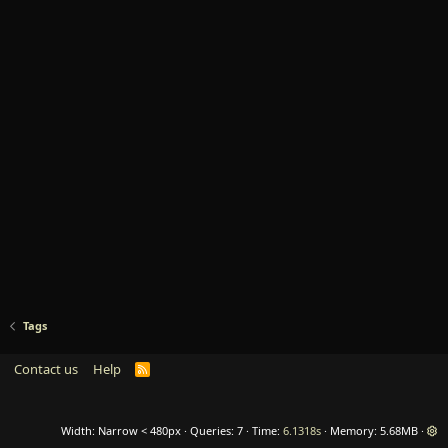
Tags
Contact us
Help
R
S
S
Width
Queries
7
Time
6.1318s
Memory
5.68MB