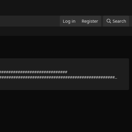
Log in
Register
Search
###############################
################################################...