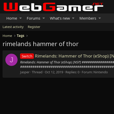
Home
Forums
What's new
Members
Latest activity
Register
Home
Tags
rimelands hammer of thor
Rimelands: Hammer of Thor (eShop) [
Switch
J
Rimelands: Hammer of Thor (eShop) [NSP] #########
###############################################
Jasper
Thread
Oct 12, 2019
Replies: 0
Forum:
Nintendo