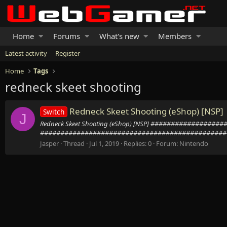
Home
Forums
What's new
Members
Latest activity
Register
Home
Tags
redneck skeet shooting
Redneck Skeet Shooting (eShop) [NSP]
Switch
J
Redneck Skeet Shooting (eShop) [NSP] ############
###############################################
Jasper
Thread
Jul 1, 2019
Replies: 0
Forum:
Nintendo