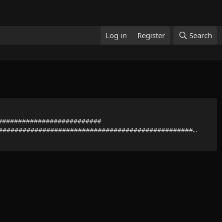
Log in
Register
Search
############################
################################################...