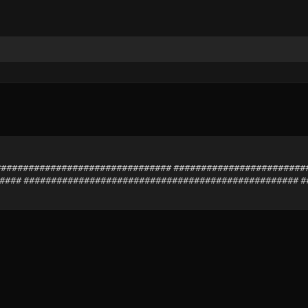
###################################### ######################
### ################################################## ##