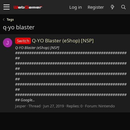
Log in
Register
Tags
q-yo blaster
Q-YO Blaster (eShop) [NSP]
Switch
J
Q-YO Blaster (eShop) [NSP]
################################################
##
################################################
##
################################################
##
################################################
##
################################################
## Google...
Jasper
Thread
Jun 27, 2019
Replies: 0
Forum:
Nintendo