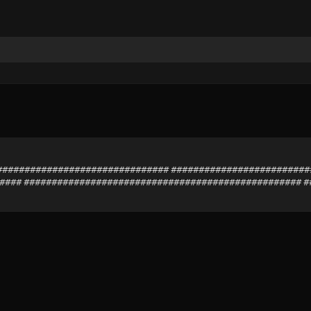
################################### #######################
### ################################################## ##