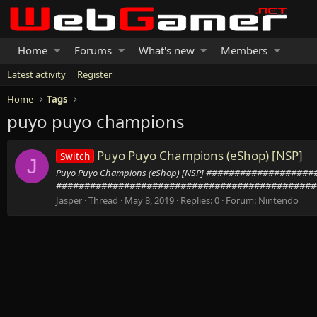
Home
Forums
What's new
Members
Latest activity
Register
Home
Tags
puyo puyo champions
Puyo Puyo Champions (eShop) [NSP]
Switch
J
Puyo Puyo Champions (eShop) [NSP] ###############
###############################################
Jasper
Thread
May 8, 2019
Replies: 0
Forum:
Nintendo