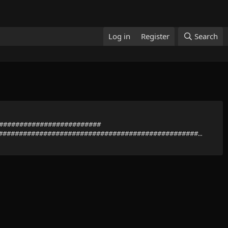
Log in
Register
Search
###########################
################################################...