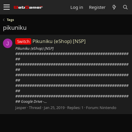
Log in
Register
Tags
pikuniku
Pikuniku (eShop) [NSP]
Switch
J
Pikuniku (eShop) [NSP]
################################################
##
################################################
##
################################################
##
################################################
##
################################################
## Google Drive -...
Jasper
Thread
Jan 25, 2019
Replies: 1
Forum:
Nintendo