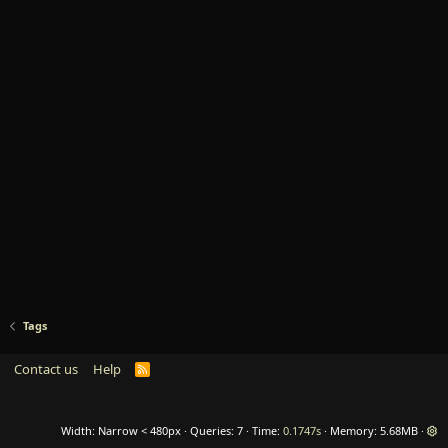
Tags
Contact us
Help
R
S
S
Width
Queries
7
Time
0.1747s
Memory
5.68MB