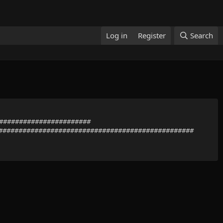
Log in
Register
Search
#########################
##################################################