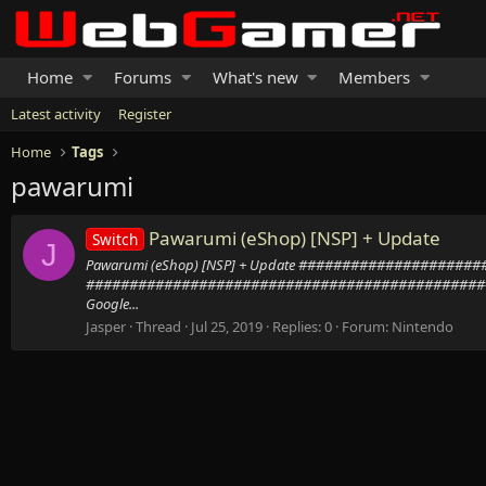
Home
Forums
What's new
Members
Latest activity
Register
Home
Tags
pawarumi
Pawarumi (eShop) [NSP] + Update
Switch
J
Pawarumi (eShop) [NSP] + Update #################
##############################################
Google...
Jasper
Thread
Jul 25, 2019
Replies: 0
Forum:
Nintendo