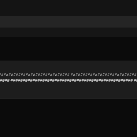
################################# #########################
#### ################################################## 