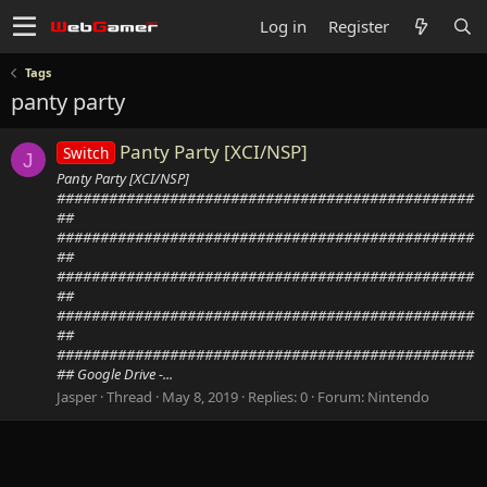
Log in
Register
Tags
panty party
Panty Party [XCI/NSP]
Switch
J
Panty Party [XCI/NSP]
################################################
##
################################################
##
################################################
##
################################################
##
################################################
## Google Drive -...
Jasper
Thread
May 8, 2019
Replies: 0
Forum:
Nintendo