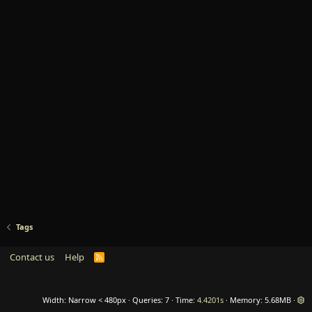
Tags
Contact us
Help
R
S
S
Width
Queries
7
Time
4.4201s
Memory
5.68MB