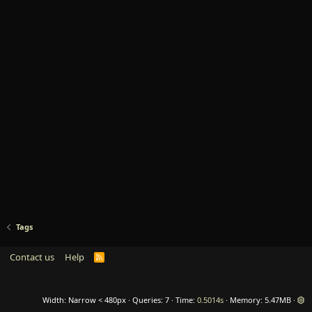
Tags
Contact us
Help
R
S
S
Width
Queries
7
Time
0.5014s
Memory
5.47MB