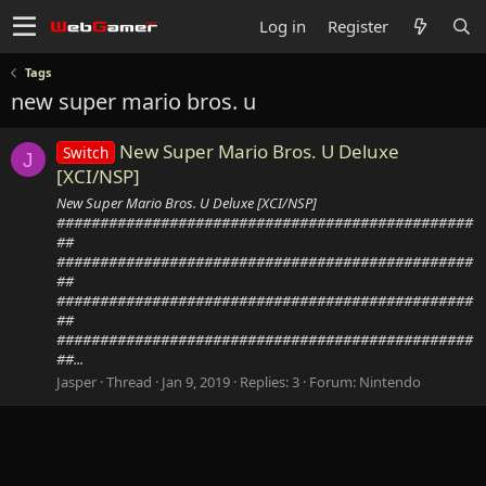
Log in
Register
Tags
new super mario bros. u
New Super Mario Bros. U Deluxe
Switch
J
[XCI/NSP]
New Super Mario Bros. U Deluxe [XCI/NSP]
################################################
##
################################################
##
################################################
##
################################################
##...
Jasper
Thread
Jan 9, 2019
Replies: 3
Forum:
Nintendo