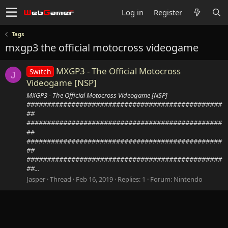
Log in
Register
Tags
mxgp3 the official motocross videogame
MXGP3 - The Official Motocross
Switch
J
Videogame [NSP]
MXGP3 - The Official Motocross Videogame [NSP]
################################################
##
################################################
##
################################################
##
################################################
##...
Jasper
Thread
Feb 16, 2019
Replies: 1
Forum:
Nintendo