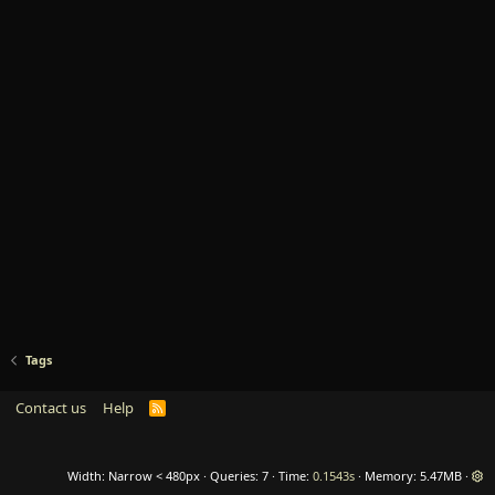
Tags
Contact us
Help
R
S
S
Width
Queries
7
Time
0.1543s
Memory
5.47MB