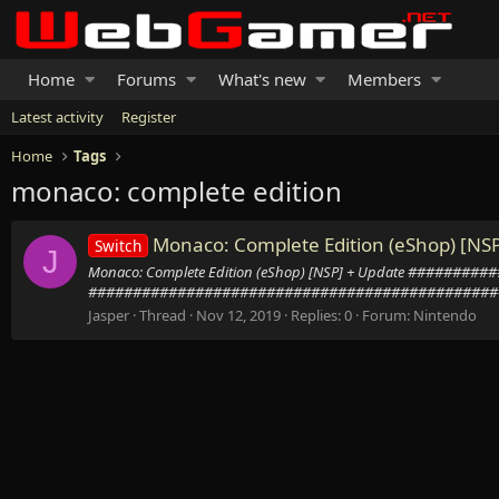
Home
Forums
What's new
Members
Latest activity
Register
Home
Tags
monaco: complete edition
Monaco: Complete Edition (eShop) [NSP
Switch
J
Monaco: Complete Edition (eShop) [NSP] + Update ##
###############################################
Jasper
Thread
Nov 12, 2019
Replies: 0
Forum:
Nintendo