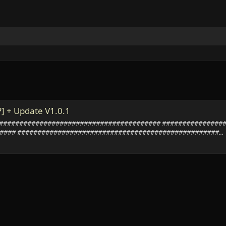
] + Update V1.0.1
################################################ ############
### ##################################################...