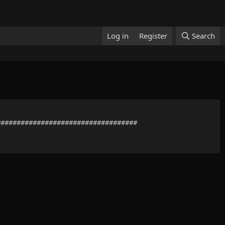
Log in
Register
Search
######################################