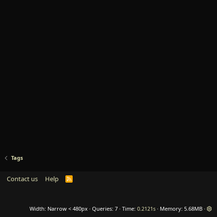
Tags
Contact us
Help
R
S
S
Width
Queries
7
Time
0.2121s
Memory
5.68MB