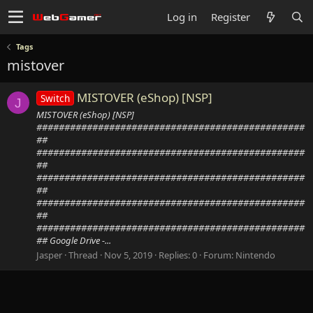
Log in
Register
Tags
mistover
MISTOVER (eShop) [NSP]
Switch
J
MISTOVER (eShop) [NSP]
################################################
##
################################################
##
################################################
##
################################################
##
################################################
## Google Drive -...
Jasper
Thread
Nov 5, 2019
Replies: 0
Forum:
Nintendo