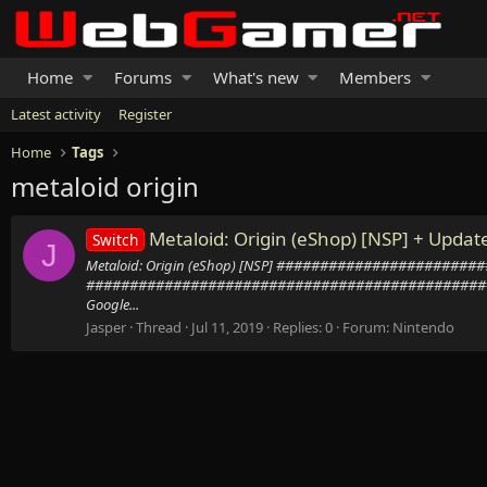
Home
Forums
What's new
Members
Latest activity
Register
Home
Tags
metaloid origin
Metaloid: Origin (eShop) [NSP] + Updat
Switch
J
Metaloid: Origin (eShop) [NSP] ##################
##############################################
Google...
Jasper
Thread
Jul 11, 2019
Replies: 0
Forum:
Nintendo