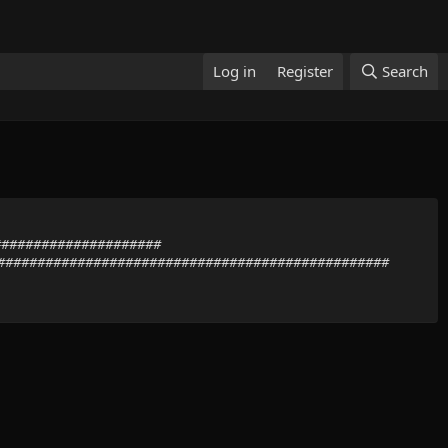
Log in
Register
Search
######################
##################################################