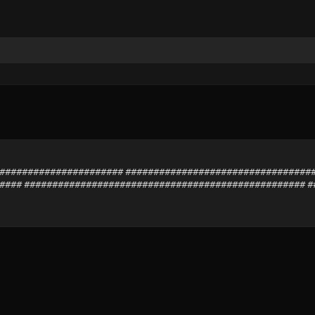
########################### ################################
#### ################################################## 