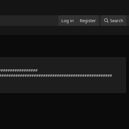
Log in
Register
Search
##################
##################################################