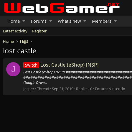
Home
Forums
What's new
Members
Latest activity
Register
Home
Tags
lost castle
Lost Castle (eShop) [NSP]
Switch
J
Lost Castle (eShop) [NSP] #######################
##############################################
Google Drive...
Jasper
Thread
Sep 21, 2019
Replies: 0
Forum:
Nintendo