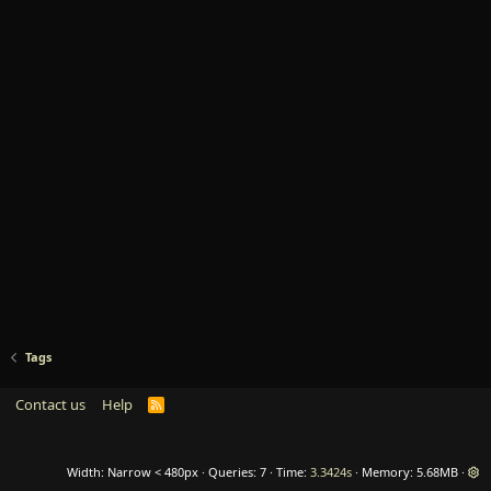
Tags
Contact us
Help
R
S
S
Width
Queries
7
Time
3.3424s
Memory
5.68MB