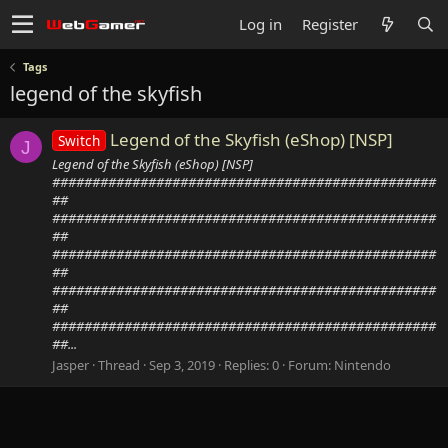
Log in
Register
Tags
legend of the skyfish
Legend of the Skyfish (eShop) [NSP]
Switch
J
Legend of the Skyfish (eShop) [NSP]
################################################
##
################################################
##
################################################
##
################################################
##
################################################
##...
Jasper
Thread
Sep 3, 2019
Replies: 0
Forum:
Nintendo