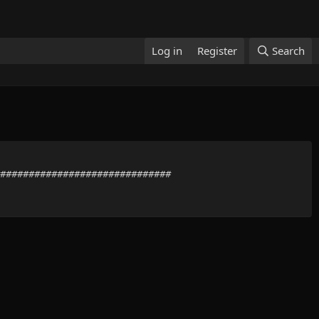
Log in
Register
Search
#################################