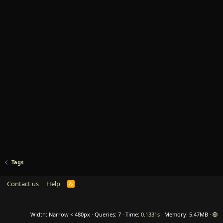
Tags
Contact us
Help
R
S
S
Width
Queries
7
Time
0.1331s
Memory
5.47MB