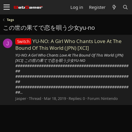
Log in
Register
Tags
この世の果てで恋を唄う少女yu-no
YU-NO: A Girl Who Chants Love At The
Switch
J
Bound Of This World (JPN) [XCI]
YU-NO: A Girl Who Chants Love At The Bound Of This World (JPN)
[XCI] この世の果てで恋を唄う少女YU-NO
################################################
##
################################################
##
################################################
##...
Jasper
Thread
Mar 18, 2019
Replies: 0
Forum:
Nintendo