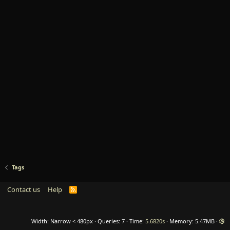
Tags
Contact us
Help
R
S
S
Width
Queries
7
Time
5.6820s
Memory
5.47MB