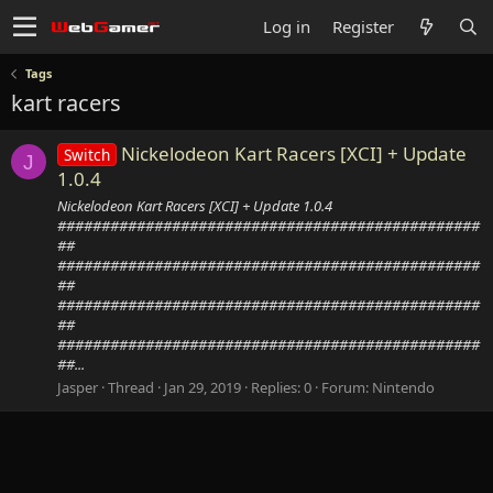
Log in
Register
Tags
kart racers
Nickelodeon Kart Racers [XCI] + Update
Switch
J
1.0.4
Nickelodeon Kart Racers [XCI] + Update 1.0.4
################################################
##
################################################
##
################################################
##
################################################
##...
Jasper
Thread
Jan 29, 2019
Replies: 0
Forum:
Nintendo