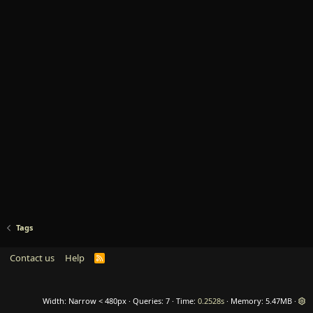
Tags
Contact us
Help
R
S
S
Width
Queries
7
Time
0.2528s
Memory
5.47MB