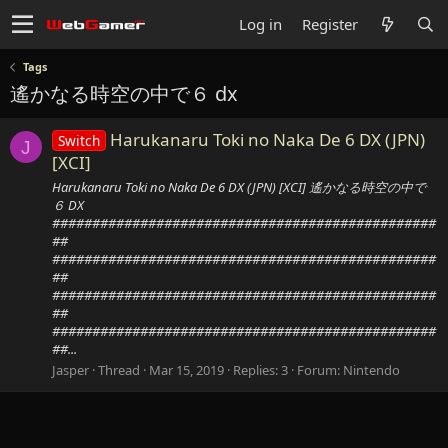
Log in
Register
Tags
遙かなる時空の中で６ dx
Harukanaru Toki no Naka De 6 DX (JPN)
Switch
J
[XCI]
Harukanaru Toki no Naka De 6 DX (JPN) [XCI] 遙かなる時空の中で
６ DX
################################################
##
################################################
##
################################################
##
################################################
##...
Jasper
Thread
Mar 15, 2019
Replies: 3
Forum:
Nintendo