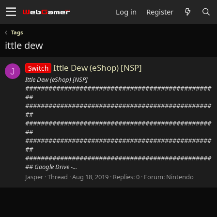
Log in
Register
Tags
ittle dew
Ittle Dew (eShop) [NSP]
Switch
J
Ittle Dew (eShop) [NSP]
################################################
##
################################################
##
################################################
##
################################################
##
################################################
## Google Drive -...
Jasper
Thread
Aug 18, 2019
Replies: 0
Forum:
Nintendo