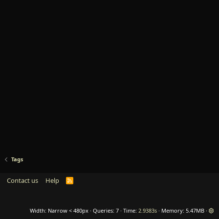
Tags
Contact us
Help
R
S
S
Width
Queries
7
Time
2.9383s
Memory
5.47MB