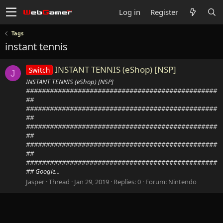
Log in
Register
Tags
instant tennis
INSTANT TENNIS (eShop) [NSP]
Switch
J
INSTANT TENNIS (eShop) [NSP]
################################################
##
################################################
##
################################################
##
################################################
##
################################################
## Google...
Jasper
Thread
Jan 29, 2019
Replies: 0
Forum:
Nintendo