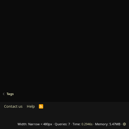
Tags
Contact us
Help
R
S
S
Width
Queries
7
Time
0.2946s
Memory
5.47MB