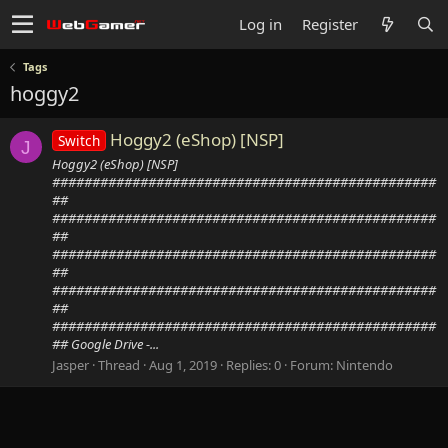
Log in
Register
Tags
hoggy2
Hoggy2 (eShop) [NSP]
Switch
J
Hoggy2 (eShop) [NSP]
################################################
##
################################################
##
################################################
##
################################################
##
################################################
## Google Drive -...
Jasper
Thread
Aug 1, 2019
Replies: 0
Forum:
Nintendo