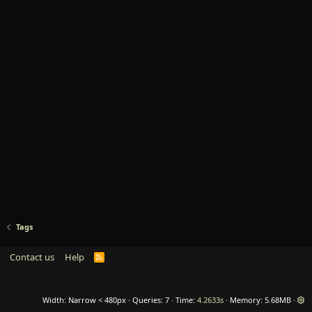
Tags
Contact us
Help
R
S
S
Width
Queries
7
Time
4.2633s
Memory
5.68MB