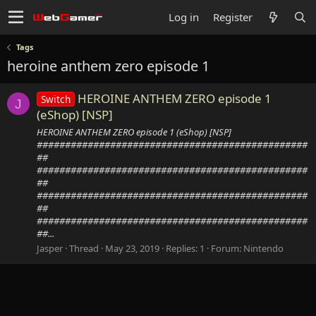
Log in
Register
Tags
heroine anthem zero episode 1
HEROINE ANTHEM ZERO episode 1
Switch
J
(eShop) [NSP]
HEROINE ANTHEM ZERO episode 1 (eShop) [NSP]
################################################
##
################################################
##
################################################
##
################################################
##...
Jasper
Thread
May 23, 2019
Replies: 1
Forum:
Nintendo