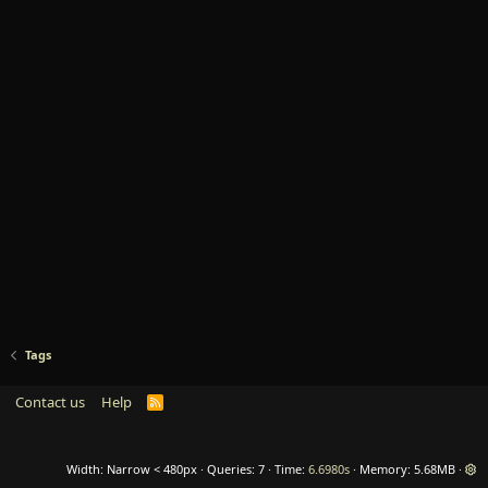
Tags
Contact us
Help
R
S
S
Width
Queries
7
Time
6.6980s
Memory
5.68MB