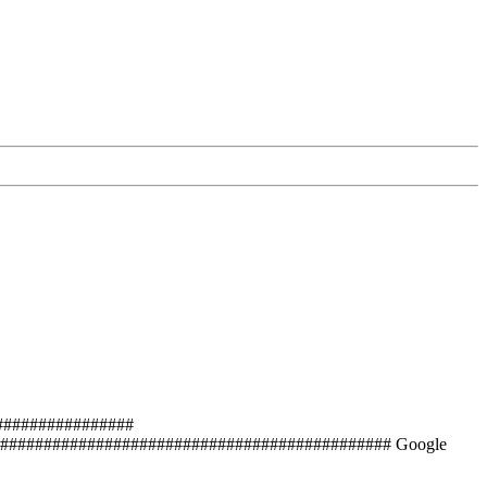
################
############################################# Google