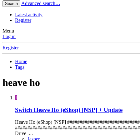
Advanced search…
Search
Latest activity
Register
Menu
Log in
Register
Home
Tags
heave ho
J
Switch
Heave Ho (eShop) [NSP] + Update
Heave Ho (eShop) [NSP] ############################
##################################################
Drive -...
Jasper