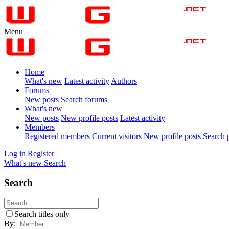
Menu
Home
What's new
Latest activity
Authors
Forums
New posts
Search forums
What's new
New posts
New profile posts
Latest activity
Members
Registered members
Current visitors
New profile posts
Search p
Log in
Register
What's new
Search
Search
Search titles only
By: