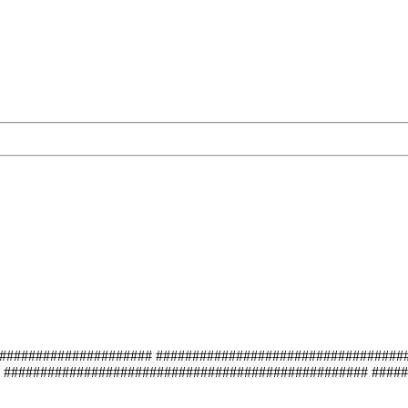
###################### ##################################
 ################################################## #####