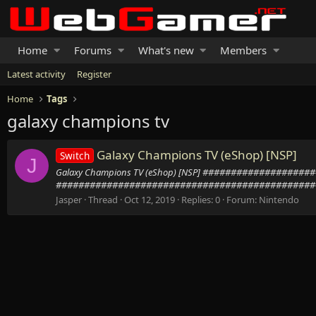
Home
Forums
What's new
Members
Latest activity
Register
Home
Tags
galaxy champions tv
Galaxy Champions TV (eShop) [NSP]
Switch
J
Galaxy Champions TV (eShop) [NSP] ###############
###############################################
Jasper
Thread
Oct 12, 2019
Replies: 0
Forum:
Nintendo