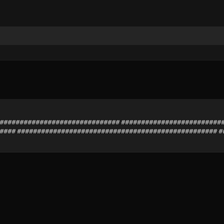
################################### ########################
### ################################################## ##