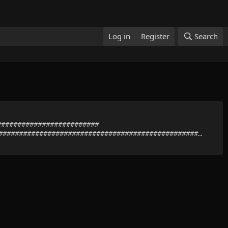
Log in
Register
Search
##########################
################################################...