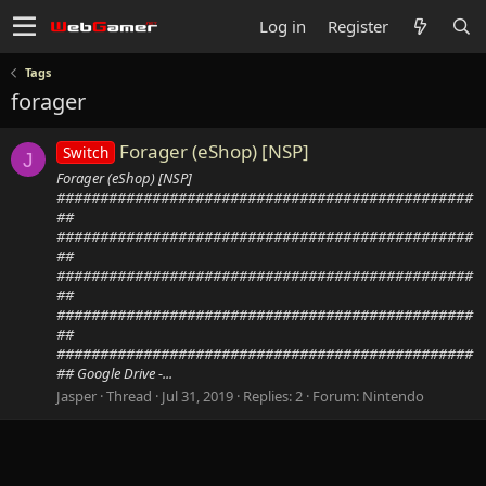
Log in
Register
Tags
forager
Forager (eShop) [NSP]
Switch
J
Forager (eShop) [NSP]
################################################
##
################################################
##
################################################
##
################################################
##
################################################
## Google Drive -...
Jasper
Thread
Jul 31, 2019
Replies: 2
Forum:
Nintendo